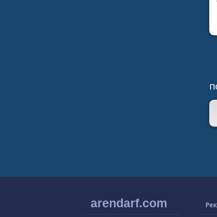
п
arendarf.com
Рек