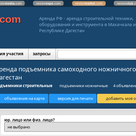
stor
media
.com
nestor
expo
.com
nestor
market
.com
nestor
club
.
.com
Аренда РФ - аренда строительной техники,
оборудования и инструмента в Махачкала и
Республике Дагестан
ия участия
запросы
ренда подъемника самоходного ножничного 
агестан
одъемники строительные
подъемники ножничные
4 объявлен
объявления на карте
версия для печати
добавить моё о
юр. лицо или физ. лицо?