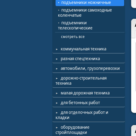
подъемники ножничные
подъемники самоходные
коленчатые
подъемники
телескопические
смотреть все
коммунальная техника
разная спецтехника
автомобили, грузоперевозки
дорожно-строительная
техника
малая дорожная техника
для бетонных работ
для отделочных работ и
кладки
оборудование
стройплощадки