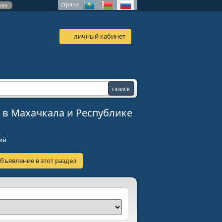
страна
com
личный кабинет
в Махачкала и Республике
ий
бъявление в этот раздел