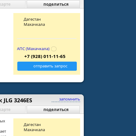
карте
поделиться
Дагестан
Махачкала
АПС (Махачкала)
+7 (928) 011-11-65
отправить запрос
запомнить
JLG 3246ES
карте
поделиться
мых
Дагестан
Махачкала
ает