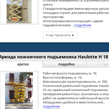
отличную маневренность и длинные рабо
циклы
Стандартное выдвигаемое вручную расш
площадки служит для увеличения рабоче
пространства
Интегрированная конструкция с двумя
гидравлическими ...
подробнее
Аренда ножничного подъемника Haulotte H 18
кратко
подробно
на 
Рабочая высота подъемника, м. 18;
Высота платформы, м. 16;
Максимальная грузоподъемность, кг. 500.
Ножничный дизельный подъемник Haulott
SX это идеальный ножничный подъемник 
проведения ремонтных, монтажных и ины
работ на сравнительно небольшой высоте
оборудован удобной и вместительной...
подробнее