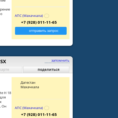
чие
ирение
го
АПС (Махачкала)
+7 (928) 011-11-65
отправить запрос
запомнить
 SX
карте
поделиться
Дагестан
Махачкала
e H 18
для
х
. Он
АПС (Махачкала)
+7 (928) 011-11-65