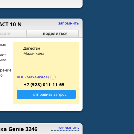
запомнить
CT 10 N
карте
поделиться
амых
Дагестан
Махачкала
ает
чие
ирение
го
АПС (Махачкала)
+7 (928) 011-11-65
отправить запрос
запомнить
а Genie 3246