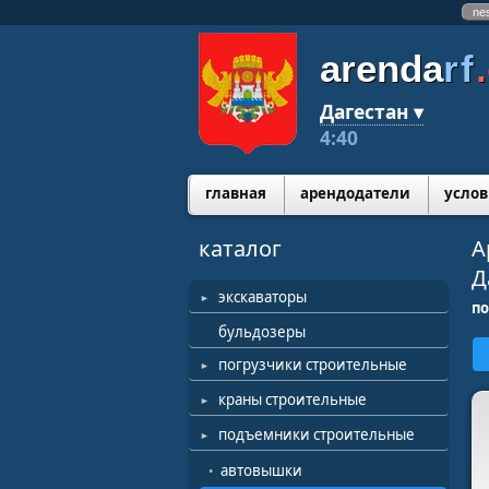
ne
arenda
rf
Дагестан ▾
4:40
главная
арендодатели
услов
каталог
А
Д
экскаваторы
п
бульдозеры
погрузчики строительные
краны строительные
подъемники строительные
автовышки