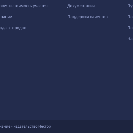
овия и стоимость участия
Документация
Пу
мпании
Поддержка клиентов
По
нда в городах
По
На
жение - издательство Нестор